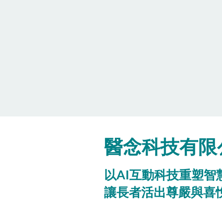
醫念科技有限
以AI互動科技重塑智
讓長者活出尊嚴與喜