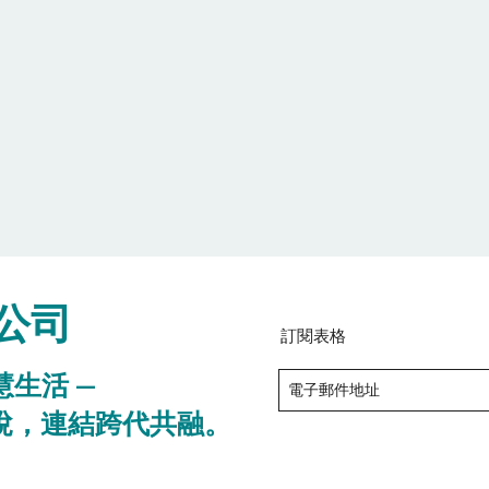
公司
訂閱表格
慧生活 —
悅，連結跨代共融。