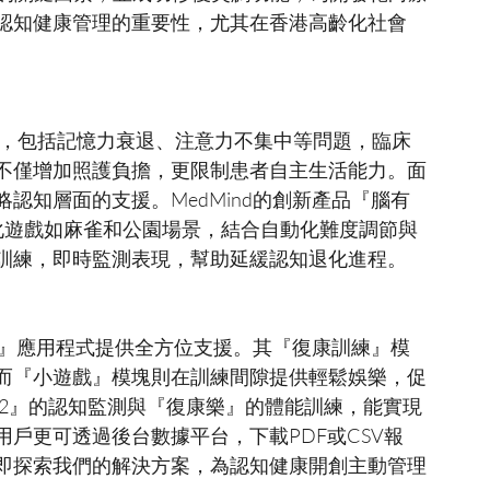
認知健康管理的重要性，尤其在香港高齡化社會
劇，包括記憶力衰退、注意力不集中等問題，臨床
這不僅增加照護負擔，更限制患者自主生活能力。面
認知層面的支援。MedMind的創新產品『腦有
化遊戲如麻雀和公園場景，結合自動化難度調節與
康樂』應用程式提供全方位支援。其『復康訓練』模
而『小遊戲』模塊則在訓練間隙提供輕鬆娛樂，促
記2』的認知監測與『復康樂』的體能訓練，能實現
戶更可透過後台數據平台，下載PDF或CSV報
即探索我們的解決方案，為認知健康開創主動管理