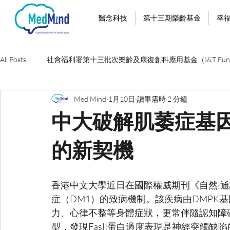
醫念科技
第十三期樂齡基金
幸
All Posts
社會福利署第十三批次樂齡及康復創科應用基金（I&T Fun
Med Mind
1月10日
讀畢需時 2 分鐘
中大破解肌萎症基
的新契機
香港中文大學近日在國際權威期刊《自然·
症（DM1）的致病機制。該疾病由DMPK
力、心律不整等身體症狀，更常伴隨認知障
型，發現FasII蛋白過度表現是神經突觸