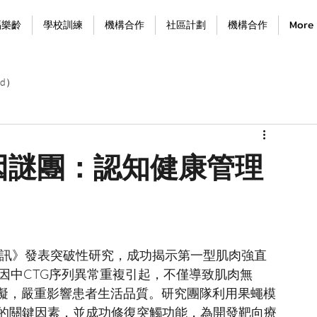
福樂齡
學校訓練
機構合作
社區計劃
機構合作
More
d）
因謎團：認知健康管理
通訊》發表突破性研究，成功揭示第一型肌肉強直
基因中CTG序列異常重複引起，不僅導致肌肉無
礙，嚴重影響患者生活品質。研究團隊利用果蠅模
缺陷的關鍵因素，並成功修復突觸功能，為開發靶向療