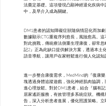
法奠定基礎。這項發現凸顯神經退化疾病中
DM1患者的認知障礙症狀隨病情惡化而加
數據顯示CTG重複序列愈長，風險愈高。
對此挑戰，傳統療法側重生理康復，卻常忽略
記2』正為此缺口提供解決方案，透過本土
進一步整合康復需求，MedMind的『復
塊透過身體追蹤遊戲，強化神經肌肉協調，
進心理放鬆。對於DM1患者，結合『腦有
居家遙距服務，有效管理多系統症狀。機構用
告，深入分析患者進展，優化照護策略。立