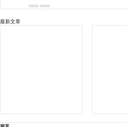
最新文章
TVB愛心基金深化長者服務 科
數位時代的
留言