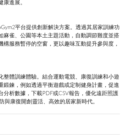
uroGym2平台提供創新解決方案。透過其居家訓練功
如麻雀、公園等本土主題活動，自動調節難度並搭
機構服務暫停的空窗，更以趣味互動提升參與度，
化整體訓練體驗。結合運動電競、康復訓練和小遊
重鍛鍊，例如透過平衡遊戲或定制健身計畫，促進
分析數據，下載PDF或CSV報告，優化遠距照護