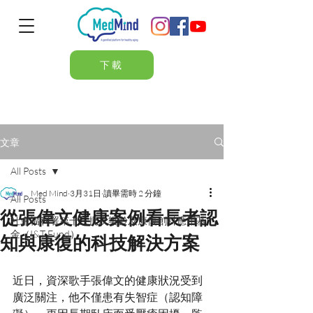
下載
文章
All Posts
Med Mind
3月31日
讀畢需時 2 分鐘
All Posts
從張偉文健康案例看長者認
社會福利署第十三批次樂齡及康復創科應用基
金（I&T Fund）
知與康復的科技解決方案
近日，資深歌手張偉文的健康狀況受到
廣泛關注，他不僅患有失智症（認知障