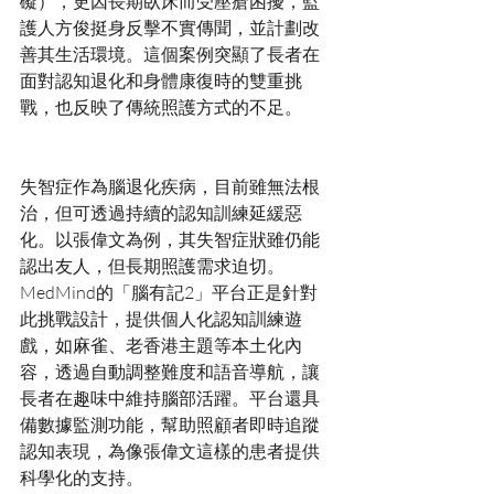
礙），更因長期臥床而受壓瘡困擾，監
護人方俊挺身反擊不實傳聞，並計劃改
善其生活環境。這個案例突顯了長者在
面對認知退化和身體康復時的雙重挑
失智症作為腦退化疾病，目前雖無法根
治，但可透過持續的認知訓練延緩惡
化。以張偉文為例，其失智症狀雖仍能
認出友人，但長期照護需求迫切。
MedMind的「腦有記2」平台正是針對
此挑戰設計，提供個人化認知訓練遊
戲，如麻雀、老香港主題等本土化內
容，透過自動調整難度和語音導航，讓
長者在趣味中維持腦部活躍。平台還具
備數據監測功能，幫助照顧者即時追蹤
認知表現，為像張偉文這樣的患者提供