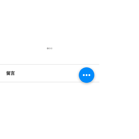
數位時代的閱讀保衛戰：
香港高齡的士司
對抗視頻快餐化
康危機與數位化
根據「2026年全國國民閱讀調
紫荊網報導指出，
留言
查」，內地閱讀已形成「紙電
機平均年齡高達58
共生」格局，但國家圖書館中
歲以上持牌者超過1
國記憶項目中心副主任田苗指
至79歲者約佔3萬
撰寫留言......
出，視聽內容正擠壓文字閱讀
機多數為自僱人士
空間，短視頻以信息轟炸模式
金保障，被迫在暮
挑戰經典藝術規律對深度閱讀
以應對高昂生活成
構成威脅。 這種「快餐化」的
樓、醫療開銷及家
醫念科技有限公司
內容消費模式，不僅縮短了注
濟壓力下，他們每