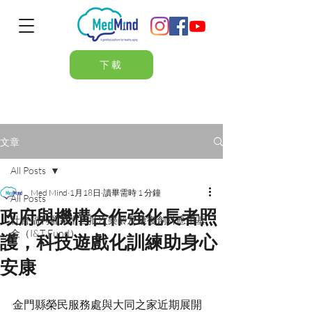
下載
文章
All Posts
Med Mind
1月18日
讀畢需時 1 分鐘
All Posts
政府與機構合作強化長者照
社會福利署第十三批次樂齡及康復創科應用基
金（I&T Fund）
護，科技遊戲化訓練助身心
安康
金門縣榮民服務處與大同之家近期展開