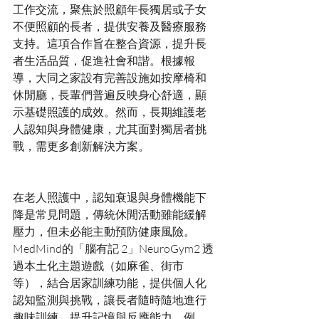
工作交流，聚焦於照顧年長獨居或子女
不便照顧的長者，提供安養及醫療服務
支持。這項合作旨在整合資源，提升長
者生活品質，促進社會和諧。根據報
導，大同之家設有完善設施如按摩椅和
休閒廳，長輩們普遍反映身心舒適，顯
示基礎照護的成效。然而，長期維護老
人認知與身體健康，尤其面對獨居者挑
在老人照護中，認知衰退與身體機能下
降是常見問題，傳統休閒活動雖能緩解
壓力，但未必能主動預防健康風險。
MedMind的「腦有記 2」NeuroGym2 透
過本土化主題遊戲（如麻雀、街市
等），結合居家訓練功能，提供個人化
認知監測與挑戰，讓長者隨時隨地進行
趣味訓練，提升記憶與反應能力。例