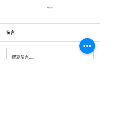
數位時代的閱讀保衛戰：
香港高齡的士司
對抗視頻快餐化
康危機與數位化
根據「2026年全國國民閱讀調
紫荊網報導指出，
留言
查」，內地閱讀已形成「紙電
機平均年齡高達58
共生」格局，但國家圖書館中
歲以上持牌者超過1
國記憶項目中心副主任田苗指
至79歲者約佔3萬
撰寫留言......
出，視聽內容正擠壓文字閱讀
機多數為自僱人士
空間，短視頻以信息轟炸模式
金保障，被迫在暮
挑戰經典藝術規律對深度閱讀
以應對高昂生活成
構成威脅。 這種「快餐化」的
樓、醫療開銷及家
醫念科技有限公司
內容消費模式，不僅縮短了注
濟壓力下，他們每
意力持續時間，還可能削弱批
小時，面臨身體健
以AI互動科技重塑智慧生活 —
判性思維和記憶力。當用戶習
憶力衰退及養老困
讓長者活出尊嚴與喜悅，連結跨代
共融。
慣於五分鐘速食電影，傳統的
港超高齡社會的結
敘事和深度理解能力逐漸退
隨著人口老化加劇
醫念科技是一間由香港科學園及香港城市
化，這對於文化傳承和個人認
需創新介入，以支
大學培育的醫療科技初創公司。​我們致力
研發創新健康及樂齡科技產品，結合學術
知發展都帶來負面影響。 面對
生計的同時保障身