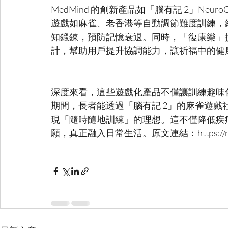
MedMind 的創新產品如「腦有記 2」Ne
遊戲如麻雀、老香港等自動調節難度訓練，
知鍛鍊，預防記憶衰退。同時，「復康樂」
深度來看，這些遊戲化產品不僅讓訓練趣味
期間，長者能透過「腦有記 2」的麻雀遊
現「隨時隨地訓練」的理想。這不僅降低疾