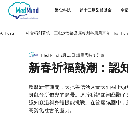
醫念科技
第十三期樂齡基金
幸
All Posts
社會福利署第十三批次樂齡及康復創科應用基金（I&T Fun
Med Mind
2月18日
讀畢需時 1 分鐘
新春祈福熱潮：認
農曆新年期間，大批善信湧入黃大仙祠上頭
身觀音所倡導的願景。這股祈福熱潮凸顯了
認知衰退與身體機能挑戰。在節慶氛圍中，