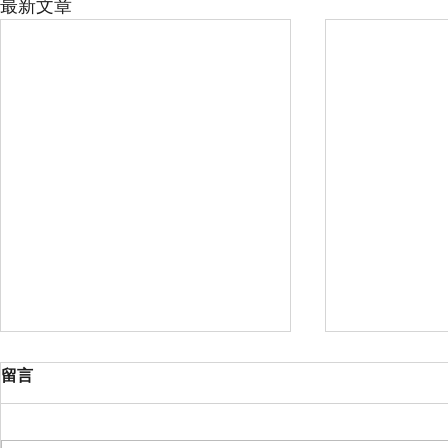
最新文章
TVB愛心基金深化長者服務 科
數位時代的
留言
技賦能認知健康新趨勢
視頻快餐化
TVB愛心基金長期關注長者福祉，
根據「202