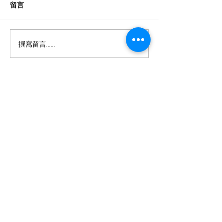
根據「2026年全國國民閱讀調
紫荊網報導指出，
留言
查」，內地閱讀已形成「紙電
機平均年齡高達58
共生」格局，但國家圖書館中
歲以上持牌者超過1
國記憶項目中心副主任田苗指
至79歲者約佔3萬
撰寫留言......
出，視聽內容正擠壓文字閱讀
機多數為自僱人士
空間，短視頻以信息轟炸模式
金保障，被迫在暮
挑戰經典藝術規律對深度閱讀
以應對高昂生活成
構成威脅。 這種「快餐化」的
樓、醫療開銷及家
醫念科技有限公司
內容消費模式，不僅縮短了注
濟壓力下，他們每
意力持續時間，還可能削弱批
小時，面臨身體健
以AI互動科技重塑智慧生活 —
判性思維和記憶力。當用戶習
憶力衰退及養老困
讓長者活出尊嚴與喜悅，連結跨代
共融。
慣於五分鐘速食電影，傳統的
港超高齡社會的結
敘事和深度理解能力逐漸退
隨著人口老化加劇
醫念科技是一間由香港科學園及香港城市
化，這對於文化傳承和個人認
需創新介入，以支
大學培育的醫療科技初創公司。​我們致力
研發創新健康及樂齡科技產品，結合學術
知發展都帶來負面影響。 面對
生計的同時保障身
研究、遊戲化體驗及數據分析，提供有趣
而可持續的訓練及監察平台。