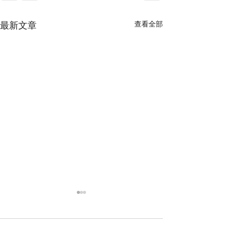
最新文章
查看全部
數位時代的閱讀保衛戰：
香港高齡的士司
對抗視頻快餐化
康危機與數位化