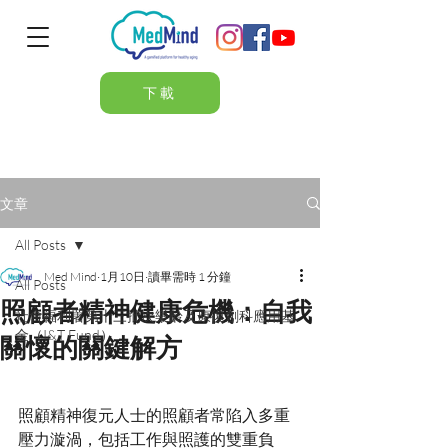
下載
文章
All Posts
Med Mind
1月10日
讀畢需時 1 分鐘
All Posts
照顧者精神健康危機：自我
社會福利署第十三批次樂齡及康復創科應用基
金（I&T Fund）
關懷的關鍵解方
照顧精神復元人士的照顧者常陷入多重
壓力漩渦，包括工作與照護的雙重負