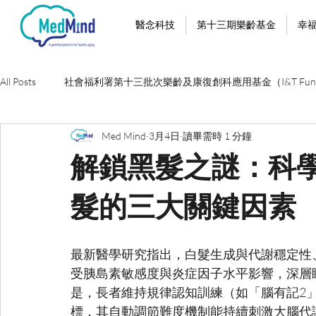
醫念科技
第十三期樂齡基金
幸
All Posts
社會福利署第十三批次樂齡及康復創科應用基金（I&T Fun
Med Mind
3月4日
讀畢需時 1 分鐘
解鎖黑髮之謎：科
髮的三大關鍵因素
最新醫學研究指出，白髮生成與代謝穩定性
受胰島素敏感度與炎症因子水平影響，深層
是，長者維持規律認知訓練（如「腦有記2