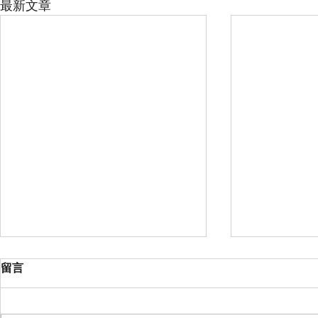
最新文章
TVB愛心基金深化長者服務 科
數位時代的
留言
技賦能認知健康新趨勢
視頻快餐化
TVB愛心基金長期關注長者福祉，
根據「202