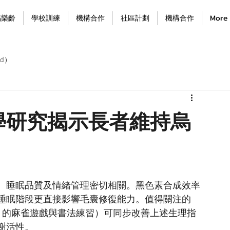
福樂齡
學校訓練
機構合作
社區計劃
機構合作
More
d）
學研究揭示長者維持烏
、睡眠品質及情緒管理密切相關。黑色素合成效率
睡眠階段更直接影響毛囊修復能力。值得關注的
」的麻雀遊戲與書法練習）可同步改善上述生理指