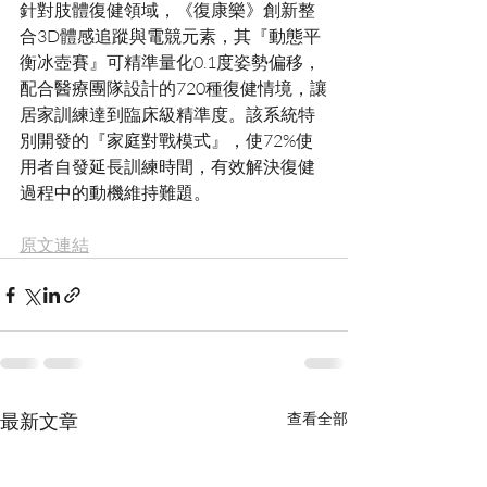
針對肢體復健領域，《復康樂》創新整
合3D體感追蹤與電競元素，其『動態平
衡冰壺賽』可精準量化0.1度姿勢偏移，
配合醫療團隊設計的720種復健情境，讓
居家訓練達到臨床級精準度。該系統特
別開發的『家庭對戰模式』，使72%使
用者自發延長訓練時間，有效解決復健
原文連結
最新文章
查看全部