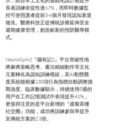
示，結合本土文化的遊戲化設計能提升
長者訓練依從性達67%，而即時數據監
控可使照護者提前3-6個月發現認知衰退
徵兆。醫療科技正從傳統診療延伸至全
週期健康管理，創造嶄新的預防醫學模
NeuroGym2『腦有記2』平台突破性地
將麻將策略思考、書法精細動作等文化
元素轉化為認知訓練模組，其AI動態難
度系統能根據130項行為指標自動調整挑
戰強度。臨床數據顯示，持續使用8週的
用戶在工作記憶測試中表現提升41%，
更值得注意的是平台新增的『虛擬茶樓
社交圈』功能，成功將訓練參與率提升