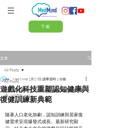
下載
文章
All Posts
Med Mind
2月27日
讀畢需時 1 分鐘
All Posts
遊戲化科技重塑認知健康與
社會福利署第十三批次樂齡及康復創科應用基
金（I&T Fund）
復健訓練新典範
隨著人口老化加劇，認知訓練與居家復
健需求呈現爆發式成長。最新研究顯