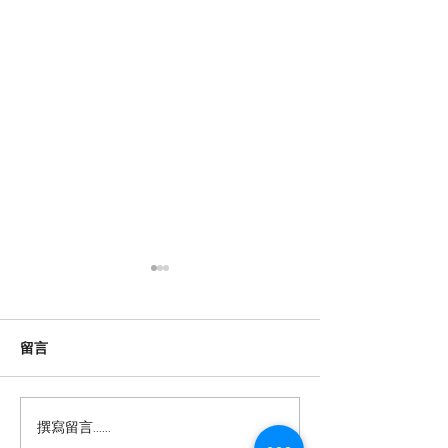
數位時代的閱讀保衛戰：
香港高齡的士司
對抗視頻快餐化
康危機與數位化
根據「2026年全國國民閱讀調
紫荊網報導指出，
留言
查」，內地閱讀已形成「紙電
機平均年齡高達58
共生」格局，但國家圖書館中
歲以上持牌者超過1
國記憶項目中心副主任田苗指
至79歲者約佔3萬
撰寫留言......
出，視聽內容正擠壓文字閱讀
機多數為自僱人士