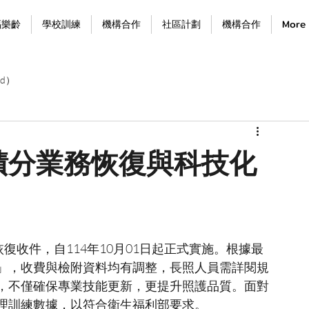
福樂齡
學校訓練
機構合作
社區計劃
機構合作
More
d）
積分業務恢復與科技化
復收件，自114年10月01日起正式實施。根據最
」，收費與檢附資料均有調整，長照人員需詳閱規
，不僅確保專業技能更新，更提升照護品質。面對