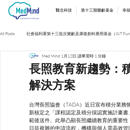
醫念科技
第十三期樂齡基金
幸
All Posts
社會福利署第十三批次樂齡及康復創科應用基金（I&T Fun
Med Mind
1月12日
讀畢需時 1 分鐘
長照教育新趨勢：
解決方案
台灣長照協會（TADA）近日宣布積分業務恢
新核定之「課程認定及積分採認實施計畫書
範後送件。此舉凸顯長照繼續教育的重要性