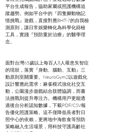
平台生成報告，協助家屬或照護機構追
蹤趨勢。例如平台中的『四隻腳動物記
憶挑戰』遊戲，直接對應BHT-7的自我檢
測原則，讓日常娛樂轉化為科學化篩檢
工具，實踐『預防重於治療』的醫學理
面對台灣65歲以上每百人8人罹患失智症
的現狀，落實『身動、腦動、互動』三
動原則至關重要。NeuroGym2以遊戲化
設計響應此需求：麻雀模式強化社交互
動，公園漫步遊戲結合肢體協調，而書
法挑戰則提升專注力。機構用戶更能透
過後台分析認知數據，下載PDF/CSV報
告優化照護策略。這不僅降低長者對日
照中心的依賴，更將地中海飲食等預防
策略融入生活場景，用科技守護高齡社