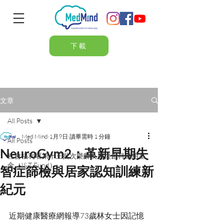
下載
文章
All Posts
Med Mind
1月9日
讀畢需時 1 分鐘
All Posts
NeuroGym2：革新早期失
社會福利署第十三批次樂齡及康復創科應用基
金（I&T Fund）
智症篩檢與居家認知訓練新
紀元
近期健康醫療網報導73歲林女士因記憶