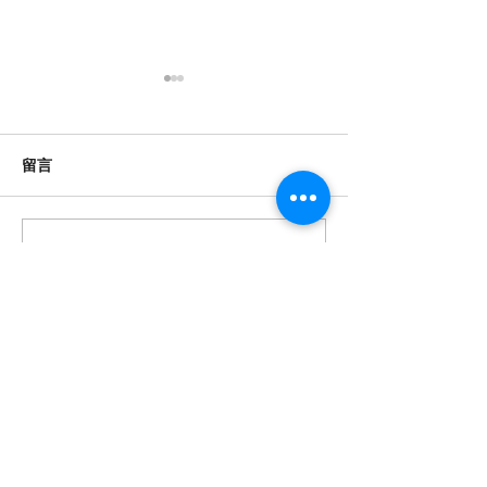
數位時代的閱讀保衛戰：
香港高齡的士司
對抗視頻快餐化
康危機與數位化
根據「2026年全國國民閱讀調
紫荊網報導指出，
留言
查」，內地閱讀已形成「紙電
機平均年齡高達58
共生」格局，但國家圖書館中
歲以上持牌者超過1
國記憶項目中心副主任田苗指
至79歲者約佔3萬
撰寫留言......
出，視聽內容正擠壓文字閱讀
機多數為自僱人士
空間，短視頻以信息轟炸模式
金保障，被迫在暮
挑戰經典藝術規律對深度閱讀
以應對高昂生活成
構成威脅。 這種「快餐化」的
樓、醫療開銷及家
醫念科技有限公司
內容消費模式，不僅縮短了注
濟壓力下，他們每
意力持續時間，還可能削弱批
小時，面臨身體健
以AI互動科技重塑智慧生活 —
判性思維和記憶力。當用戶習
憶力衰退及養老困
讓長者活出尊嚴與喜悅，連結跨代
共融。
慣於五分鐘速食電影，傳統的
港超高齡社會的結
敘事和深度理解能力逐漸退
隨著人口老化加劇
醫念科技是一間由香港科學園及香港城市