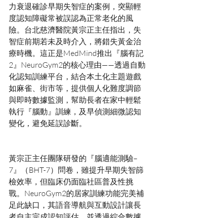
力衰退確診早期失智症的案例，突顯輕
度認知障礙常被誤認為正常老化的風
險。台北慈濟醫院黃宗正主任指出，失
智症前期若未及時介入，將錯失黃金治
療時機。這正是MedMind推出『腦有記
2』NeuroGym2的核心理由——透過自動
化認知訓練平台，結合本土化主題遊戲
如麻雀、街市等，提供個人化難度調節
與即時數據監測，幫助長者在家中輕鬆
執行『腦動』訓練，及早偵測細微認知
黃宗正主任團隊研發的『腦適能測驗–
7』（BHT-7）問卷，雖提升早期失智篩
檢效率，但臨床仍面臨社區普及性挑
戰。NeuroGym2的居家訓練功能完美補
足此缺口，其語音導航與互動設計讓長
者自主完成認知評估，並透過綜合數據