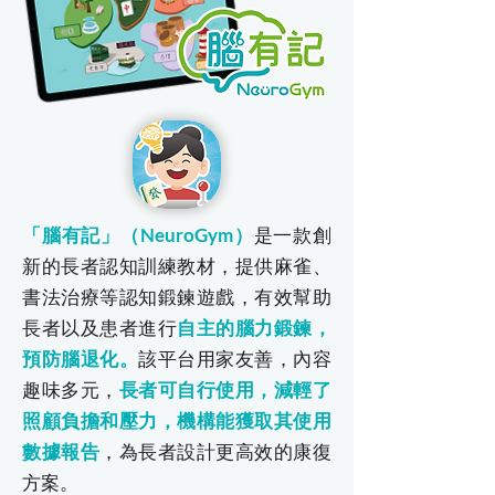
「腦有記」（NeuroGym）
是一款創
新的長者認知訓練教材，提供麻雀、
書法治療等認知鍛鍊遊戲，有效幫助
長者以及患者進行
自主的腦力鍛鍊，
預防腦退化。
該平台用家友善，內容
趣味多元，
長者可自行使用，減輕了
照顧負擔和壓力，機構能獲取其使用
數據報告
，為長者設計更高效的康復
方案。