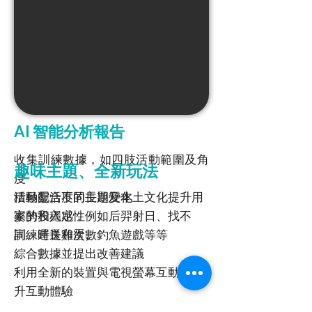
AI 智能分析報告
收集訓練數據，如四肢活動範圍及角
趣味主題、全新玩法
度
活動靈活度的長期變化
積極配合不同主題及本土文化提升用
姿勢和穩定性
家的投入感，例如后羿射日、找不
訓練時長和次數
同、運送雞蛋、釣魚遊戲等等
​綜合數據並提出改善建議
利用全新的裝置與電視螢幕互動，提
升互動體驗