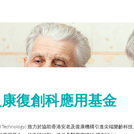
福樂齡
學校訓練
機構合作
社區計劃
機構合作
More
及康復創科應用基金
nd Technology) 致力於協助香港安老及復康機構引進尖端樂齡科