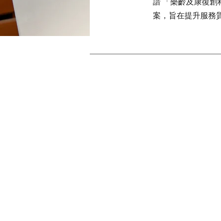
諳 「樂齡及康復創科
案，旨在提升服務