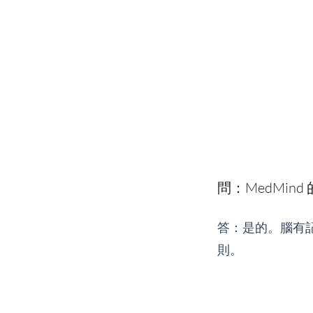
問：MedMi
答：是的。腦有
則。