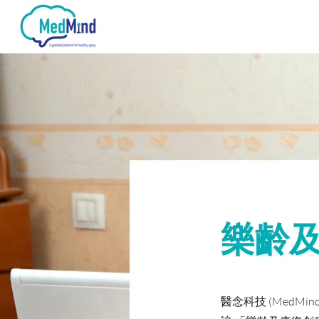
醫念科技
第十三期樂齡基金
幸
樂齡
醫念科技 (MedMi