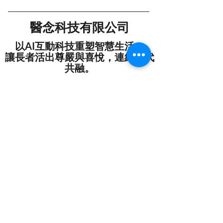
醫念科技有限公司
以AI互動科技重塑智慧生活 —
讓長者活出尊嚴與喜悅，連結跨代
共融。
醫念科技是一間由香港科學園及香港城市
大學培育的醫療科技初創公司。​我們致力
研發創新健康及樂齡科技產品，結合學術
研究、遊戲化體驗及數據分析，提供有趣
而可持續的訓練及監察平台。
訂閱表格