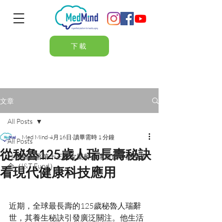
下載
文章
All Posts
Med Mind
4月16日
讀畢需時 1 分鐘
All Posts
從秘魯125歲人瑞長壽秘訣
社會福利署第十三批次樂齡及康復創科應用基
金（I&T Fund）
看現代健康科技應用
近期，全球最長壽的125歲秘魯人瑞辭
世，其養生秘訣引發廣泛關注。他生活