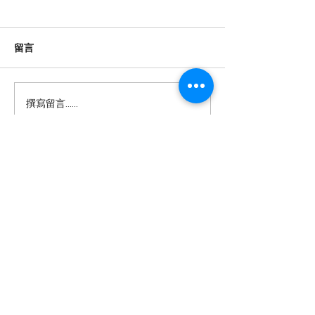
數位時代的閱讀保衛戰：
香港高齡的士司
對抗視頻快餐化
康危機與數位化
根據「2026年全國國民閱讀調
紫荊網報導指出，
留言
查」，內地閱讀已形成「紙電
機平均年齡高達58
共生」格局，但國家圖書館中
歲以上持牌者超過1
國記憶項目中心副主任田苗指
至79歲者約佔3萬
撰寫留言......
出，視聽內容正擠壓文字閱讀
機多數為自僱人士
空間，短視頻以信息轟炸模式
金保障，被迫在暮
挑戰經典藝術規律對深度閱讀
以應對高昂生活成
構成威脅。 這種「快餐化」的
樓、醫療開銷及家
醫念科技有限公司
內容消費模式，不僅縮短了注
濟壓力下，他們每
意力持續時間，還可能削弱批
小時，面臨身體健
以AI互動科技重塑智慧生活 —
判性思維和記憶力。當用戶習
憶力衰退及養老困
讓長者活出尊嚴與喜悅，連結跨代
共融。
慣於五分鐘速食電影，傳統的
港超高齡社會的結
敘事和深度理解能力逐漸退
隨著人口老化加劇
醫念科技是一間由香港科學園及香港城市
化，這對於文化傳承和個人認
需創新介入，以支
大學培育的醫療科技初創公司。​我們致力
研發創新健康及樂齡科技產品，結合學術
知發展都帶來負面影響。 面對
生計的同時保障身
研究、遊戲化體驗及數據分析，提供有趣
而可持續的訓練及監察平台。