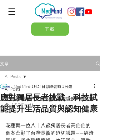
下載
文章
All Posts
Med Mind
1月24日
讀畢需時 1 分鐘
All Posts
應對獨居長者挑戰：科技賦
社會福利署第十三批次樂齡及康復創科應用基
金（I&T Fund）
能提升生活品質與認知健康
花蓮縣一位八十八歲獨居長者高伯伯的
個案凸顯了台灣長照的迫切議題——經濟