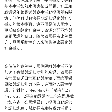
困頓、居住環境簡陋、生活孤立，導致
基本生活如熱水供應都成問題。社工組
織透過年菜贈送與慶生活動提供即時關
懷，但仍難以解決長期認知退化與社交
孤立的根本挑戰。這不僅是個人困境，
更反映高齡化社會中，資源分配不均與
遠距照護的缺口。隨著獨居長者比例攀
升，亟需系統性介入來預防健康惡化與
高伯伯的案例中，居住隔離與生活不便
加速了身體與認知功能的衰退。獨居長
者常因缺乏日常互動與刺激，面臨憂鬱
風險與認知能力下降，進而陷入惡性循
環。針對此，MedMind的「腦有記2」
NeuroGym2平台能透過本土化主題遊戲
（如麻雀、公園場景），提供自動調節
的認知訓練，幫助長者維持腦力活躍；