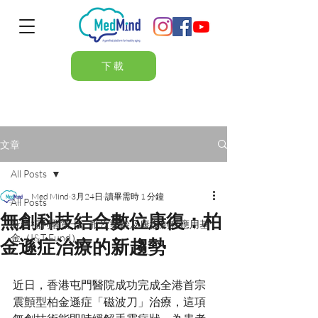
下載
文章
All Posts
Med Mind
3月24日
讀畢需時 1 分鐘
All Posts
無創科技結合數位康復：柏
社會福利署第十三批次樂齡及康復創科應用基
金（I&T Fund）
金遜症治療的新趨勢
近日，香港屯門醫院成功完成全港首宗
震顫型柏金遜症「磁波刀」治療，這項