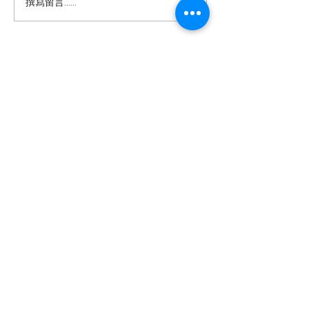
撰寫留言......
出，視聽內容正擠壓文字閱讀
機多數為自僱人士
空間，短視頻以信息轟炸模式
金保障，被迫在暮
挑戰經典藝術規律對深度閱讀
以應對高昂生活成
構成威脅。 這種「快餐化」的
樓、醫療開銷及家
醫念科技有限公司
內容消費模式，不僅縮短了注
濟壓力下，他們每
意力持續時間，還可能削弱批
小時，面臨身體健
以AI互動科技重塑智慧生活 —
判性思維和記憶力。當用戶習
憶力衰退及養老困
讓長者活出尊嚴與喜悅，連結跨代
共融。
慣於五分鐘速食電影，傳統的
港超高齡社會的結
敘事和深度理解能力逐漸退
隨著人口老化加劇
醫念科技是一間由香港科學園及香港城市
化，這對於文化傳承和個人認
需創新介入，以支
大學培育的醫療科技初創公司。​我們致力
研發創新健康及樂齡科技產品，結合學術
知發展都帶來負面影響。 面對
生計的同時保障身
研究、遊戲化體驗及數據分析，提供有趣
而可持續的訓練及監察平台。
訂閱表格