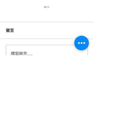
數位時代的閱讀保衛戰：
香港高齡的士司
對抗視頻快餐化
康危機與數位化
根據「2026年全國國民閱讀調
紫荊網報導指出，
留言
查」，內地閱讀已形成「紙電
機平均年齡高達58
共生」格局，但國家圖書館中
歲以上持牌者超過1
國記憶項目中心副主任田苗指
至79歲者約佔3萬
撰寫留言......
出，視聽內容正擠壓文字閱讀
機多數為自僱人士
空間，短視頻以信息轟炸模式
金保障，被迫在暮
挑戰經典藝術規律對深度閱讀
以應對高昂生活成
構成威脅。 這種「快餐化」的
樓、醫療開銷及家
醫念科技有限公司
內容消費模式，不僅縮短了注
濟壓力下，他們每
意力持續時間，還可能削弱批
小時，面臨身體健
以AI互動科技重塑智慧生活 —
判性思維和記憶力。當用戶習
憶力衰退及養老困
讓長者活出尊嚴與喜悅，連結跨代
共融。
慣於五分鐘速食電影，傳統的
港超高齡社會的結
敘事和深度理解能力逐漸退
隨著人口老化加劇
醫念科技是一間由香港科學園及香港城市
化，這對於文化傳承和個人認
需創新介入，以支
大學培育的醫療科技初創公司。​我們致力
研發創新健康及樂齡科技產品，結合學術
知發展都帶來負面影響。 面對
生計的同時保障身