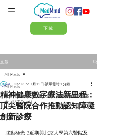
下載
文章
All Posts
Med Mind
1月12日
讀畢需時 1 分鐘
All Posts
精神健康數字療法新里程：
社會福利署第十三批次樂齡及康復創科應用基
金（I&T Fund）
頂尖醫院合作推動認知障礙
創新診療
腦動極光-B近期與北京大學第六醫院及