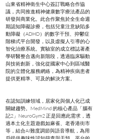
山東省精神衛生中心簽訂戰略合作協
議，共同推進精神健康數字療法產品的
研發與商業化。此合作聚焦於全生命週
期認知障礙診療，包括兒童注意缺陷多
動障礙（ADHD）的數字干預、抑鬱症
階梯式平台開發，以及虛擬人引導的心
智化治療系統。實驗室的成立標誌著產
學研醫整合邁向新階段，透過臨床驅動
與技術創新，強化從國家中心到區域醫
院的立體化服務網絡，為精神疾病患者
在認知訓練領域，居家化與個人化已成
關鍵趨勢。MedMind 的核心產品「腦有
記2」NeuroGym2 正是回應此需求，透
過本土化主題遊戲如麻雀、老香港街市
等，結合AI難度調節與語音導航，為用
戶提供趣味性認知篩查與干預。平台的