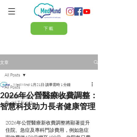
下載
文章
All Posts
Med Mind
1月21日
讀畢需時 1 分鐘
All Posts
2026年公營醫療收費調整：
社會福利署第十三批次樂齡及康復創科應用基
金（I&T Fund）
智慧科技助力長者健康管理
2026年公營醫療新收費調整將顯著提升
住院、急症及專科門診費用，例如急症