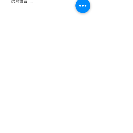
撰寫留言......
出，視聽內容正擠壓文字閱讀
機多數為自僱人士
空間，短視頻以信息轟炸模式
金保障，被迫在暮
挑戰經典藝術規律對深度閱讀
以應對高昂生活成
構成威脅。 這種「快餐化」的
樓、醫療開銷及家
醫念科技有限公司
內容消費模式，不僅縮短了注
濟壓力下，他們每
意力持續時間，還可能削弱批
小時，面臨身體健
以AI互動科技重塑智慧生活 —
判性思維和記憶力。當用戶習
憶力衰退及養老困
讓長者活出尊嚴與喜悅，連結跨代
共融。
慣於五分鐘速食電影，傳統的
港超高齡社會的結
敘事和深度理解能力逐漸退
隨著人口老化加劇
醫念科技是一間由香港科學園及香港城市
化，這對於文化傳承和個人認
需創新介入，以支
大學培育的醫療科技初創公司。​我們致力
研發創新健康及樂齡科技產品，結合學術
知發展都帶來負面影響。 面對
生計的同時保障身
研究、遊戲化體驗及數據分析，提供有趣
而可持續的訓練及監察平台。
訂閱表格