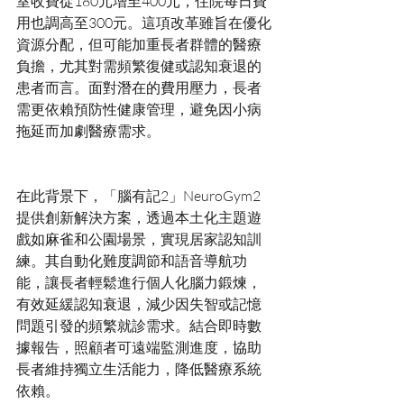
室收費從180元增至400元，住院每日費
用也調高至300元。這項改革雖旨在優化
資源分配，但可能加重長者群體的醫療
負擔，尤其對需頻繁復健或認知衰退的
患者而言。面對潛在的費用壓力，長者
需更依賴預防性健康管理，避免因小病
在此背景下，「腦有記2」NeuroGym2
提供創新解決方案，透過本土化主題遊
戲如麻雀和公園場景，實現居家認知訓
練。其自動化難度調節和語音導航功
能，讓長者輕鬆進行個人化腦力鍛煉，
有效延緩認知衰退，減少因失智或記憶
問題引發的頻繁就診需求。結合即時數
據報告，照顧者可遠端監測進度，協助
長者維持獨立生活能力，降低醫療系統