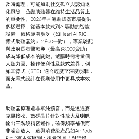
及時處理，可能加劇社交孤立與認知退
化風險，凸顯助聽器在維持生活品質上
的重要性。2026年香港助聽器市場提供
多樣選擇，從基本款式到AI驅動的智能
設備，價格範圍廣泛（如Heari AI RIC耳
背式助聽器約$12,800一對），專業驗配
與政府長者醫療券（最高$8,000資助）
成為降低成本的關鍵。選購時需考量個
人聽力圖、操作便利性及款式差異，例
如耳背式（BTE）適合輕度至深度弱聽，
而充電式設計在長期使用中更具成本效
助聽器原理遠非單純擴音，而是透過麥
克風接收、數碼晶片針對性放大及喇叭
輸出三階段精密運作，確保頻率補償而
非噪音放大。這與消費級產品如AirPods 
Pro 2有本質區別：後者雖具「對話增