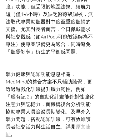
強」功能，但受限於地區法規、續航力
短（僅4-6小時）及缺乏醫療級調校，無
法取代專業助聽器對中度至重度聽損的
支援。尤其對長者而言，全日佩戴需求
與社交觀感（如AirPods可能被誤解為不
專注）使專業設備更為適合，同時避免
聽力健康與認知功能息息相關，
MedMind的整合方案不只輔助聽覺，更
透過遊戲化訓練提升腦力韌性。例如
「腦有記 2」的自動化計畫能針對性強化
注意力與記憶力，而機構後台分析功能
協助專業人員追蹤長期變化。及早介入
聽力問題，搭配認知訓練，可有效維護
長者社交活力與生活自主。詳見
原文連
結