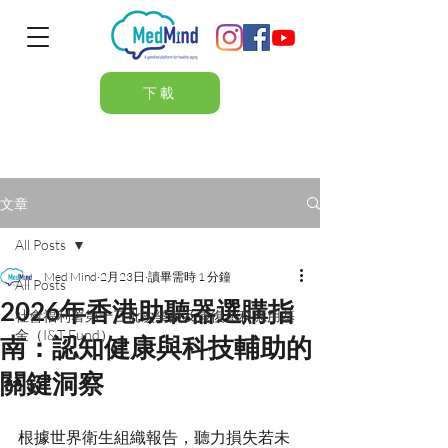
下載
文章
All Posts
Med Mind
2月23日
讀畢需時 1 分鐘
All Posts
2026年香港助聽器選購指
社會福利署第十三批次樂齡及康復創科應用基
金（I&T Fund）
南：認知健康與科技輔助的
關鍵洞察
根據世界衛生組織報告，聽力損失若未