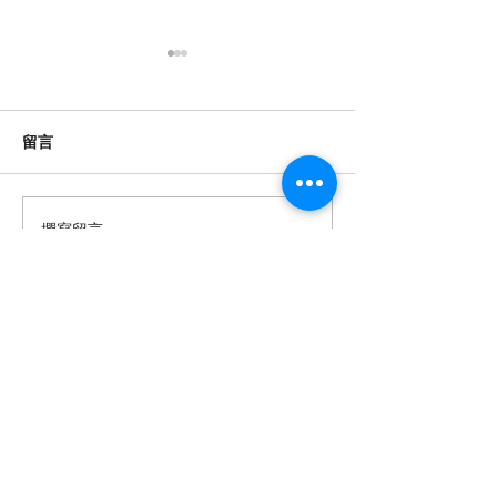
數位時代的閱讀保衛戰：
香港高齡的士司
對抗視頻快餐化
康危機與數位化
根據「2026年全國國民閱讀調
紫荊網報導指出，
留言
查」，內地閱讀已形成「紙電
機平均年齡高達58
共生」格局，但國家圖書館中
歲以上持牌者超過1
國記憶項目中心副主任田苗指
至79歲者約佔3萬
撰寫留言......
出，視聽內容正擠壓文字閱讀
機多數為自僱人士
空間，短視頻以信息轟炸模式
金保障，被迫在暮
挑戰經典藝術規律對深度閱讀
以應對高昂生活成
構成威脅。 這種「快餐化」的
樓、醫療開銷及家
醫念科技有限公司
內容消費模式，不僅縮短了注
濟壓力下，他們每
意力持續時間，還可能削弱批
小時，面臨身體健
以AI互動科技重塑智慧生活 —
判性思維和記憶力。當用戶習
憶力衰退及養老困
讓長者活出尊嚴與喜悅，連結跨代
共融。
慣於五分鐘速食電影，傳統的
港超高齡社會的結
敘事和深度理解能力逐漸退
隨著人口老化加劇
醫念科技是一間由香港科學園及香港城市
化，這對於文化傳承和個人認
需創新介入，以支
大學培育的醫療科技初創公司。​我們致力