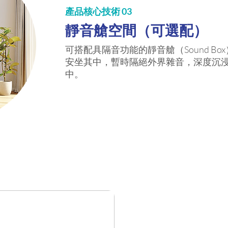
產品核心技術 03
靜音艙空間（可選配）
可搭配具隔音功能的靜音艙（Sound Bo
安坐其中，暫時隔絕外界雜音，深度沉
中。