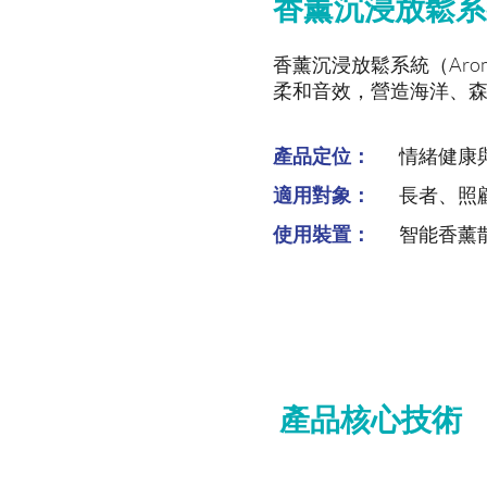
香薰沉浸放鬆系
香薰沉浸放鬆系統（Aroma 
柔和音效，營造海洋、
產品定位：
​情緒健
適用對象：
長者、照
使用裝置：
智能香薰
產品核心技術