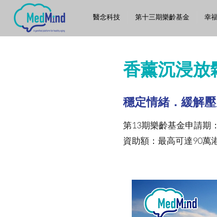
醫念科技
第十三期樂齡基金
幸
香薰沉浸放
穩定情緒．緩解壓
第13期樂齡基金申請期：2
資助額：最高可達90萬