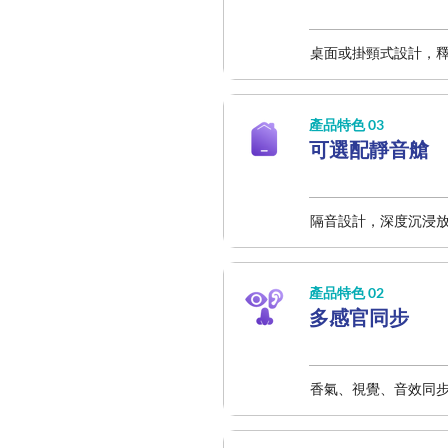
桌面或掛頸式設計，
產品特色 03
可選配靜音艙
隔音設計，深度沉浸
產品特色 02
多感官同步
香氣、視覺、音效同