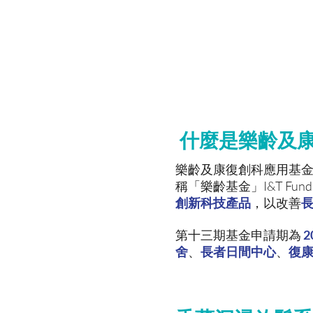
查詢科技產品詳情，
鬆系統、AI 智能語
張及申請表填寫協助
什麼是樂齡及
樂齡及康復創科應用基金 Innovatio
稱「樂齡基金」I&T F
創新科技產品
，以改善
第十三期基金申請期為
2
舍
、
長者日間中心
、
復