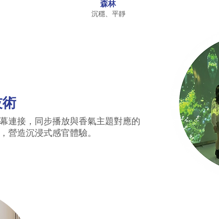
森林
沉穩、平靜
技術
幕連接，同步播放與香氣主題對應的
，營造沉浸式感官體驗。