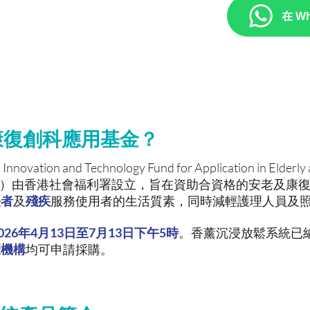
包括腦有記、復康樂、香薰沉浸放
在 W
音系統等，我們提供報價單、產品單
。
康復創科應用基金？
n and Technology Fund for Application in Elderly a
und）由香港社會福利署設立，旨在資助合資格的安老及康
長者
及
殘疾
服務使用者的生活質素，同時減輕護理人員及
026年4月13日至7月13日下午5時
。香薰沉浸放鬆系統已
康機構
均可申請採購。