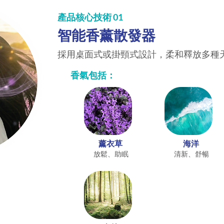
產品核心技術 01
智能香薰散發器
採用桌面式或掛頸式設計，柔和釋放多種
香氣包括：
薰衣草
海洋
放鬆、助眠
清新、舒暢