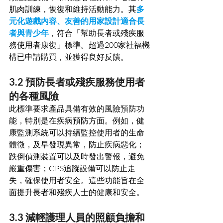
肌肉訓練，恢復和維持活動能力。其
多
元化遊戲內容、友善的用家設計適合長
者與青少年
，符合「幫助長者或殘疾服
務使用者康復」標準。超過200家社福機
構已申請購買，並獲得良好反饋。
3.2 預防長者或殘疾服務使用者
的各種風險
此標準要求產品具備有效的風險預防功
能，特別是在疾病預防方面。例如，健
康監測系統可以持續監控使用者的生命
體徵，及早發現異常，防止疾病惡化；
跌倒偵測裝置可以及時發出警報，避免
嚴重傷害；GPS追蹤設備可以防止走
失，確保使用者安全。這些功能旨在全
面提升長者和殘疾人士的健康和安全。
3.3 減輕護理人員的照顧負擔和