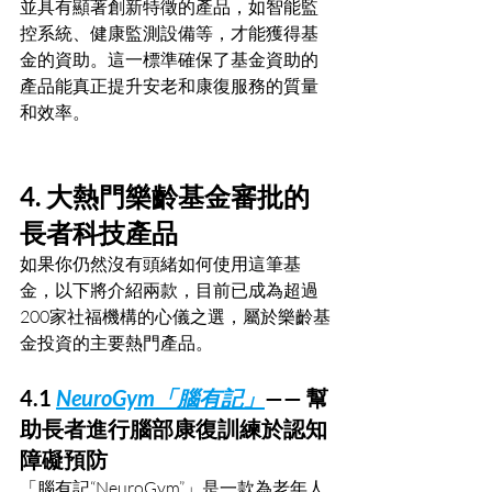
並具有顯著創新特徵的產品，如智能監
控系統、健康監測設備等，才能獲得基
金的資助。這一標準確保了基金資助的
產品能真正提升安老和康復服務的質量
和效率。
4. 大熱門樂齡基金審批的
長者科技產品
如果你仍然沒有頭緒如何使用這筆基
金，以下將介紹兩款，目前已成為超過
200家社福機構的心儀之選，屬於樂齡基
金投資的主要熱門產品。
4.1 
NeuroGym「腦有記」
—— 幫
助長者進行腦部康復訓練於認知
障礙預防
「腦有記“NeuroGym”」是一款為老年人