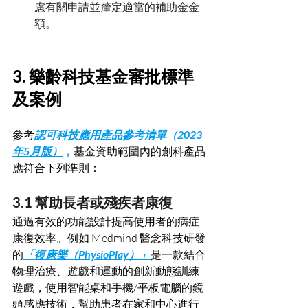
慮有關申請並釐定適當的補助金金
額。
3. 樂齡科技基金審批標準
及案例
參考
認可科技應用產品參考清單（2023
年5月版）
，
基金資助範圍內的創科產品
應符合下列準則：
3.1 幫助長者或殘疾者康復
通過有效的功能設計提高使用者的病症
康復效率。例如 Medmind 醫念科技研發
的
「復康樂（PhysioPlay）」
是一款結合
物理治療、遊戲和運動的創新動態訓練
遊戲，使用智能桌和手機/平板電腦的鏡
頭感應技術，幫助患者在家和中心進行