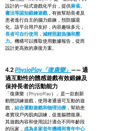
設計的一站式遊戲化平台，提供
麻雀、
書法等認知鍛鍊遊戲
，有效幫助長者及
患者進行自主的腦力鍛鍊，預防腦退
化。該平台用戶友好，內容趣味多元，
長者可自行使用，減輕照顧負擔和壓
力
。機構可以獲取使用數據報告，從而
設計更高效的康復方案。
4.2 
PhysioPlay「復康樂」
—— 通
過互動性的體感遊戲有效鍛鍊及
保持長者的活動能力
「復康樂（PhysioPlay）」是一款創新
動態訓練遊戲，使用者通過可互動的遊
戲，
結合運動遊戲和物理治療
，幫助患
者實現戶內肌肉訓練，促進軀體復康。
其遊戲內容和使用設計適合不同年齡段
的玩家，
成為多家老年機構和青年中心