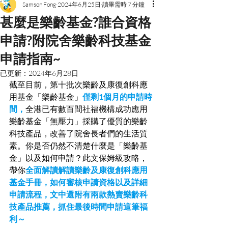
Samson Fong
2024年6月25日
讀畢需時 7 分鐘
甚麼是樂齡基金?誰合資格
申請?附院舍樂齡科技基金
申請指南~
已更新：
2024年6月28日
截至目前，第十批次樂齡及康復創科應
用基金「樂齡基金」
僅剩1個月的申請時
間，
全港已有數百間社福機構成功應用
樂齡基金「無壓力」採購了優質的樂齡
科技產品，改善了院舍長者們的生活質
素。你是否仍然不清楚什麼是「樂齡基
金」以及如何申請？此文保姆級攻略，
帶你
全面解讀解讀樂齡及康復創科應用
基金手冊，如何審核申請資格以及詳細
申請流程，文中還附有兩款熱賣樂齡科
技產品推薦，抓住最後時間申請這筆福
利～