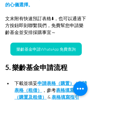
的心儀選擇。
文末附有快速預訂表格⬇️，也可以通過下
方按鈕即刻聯繫我們，免費幫您申請樂
齡基金並安排採購事宜～
樂齡基金申請WhatsApp 免費查詢
5. 樂齡基金申請流程
下載並填妥
申請表格（購置）
 / 
申請
表格（租借）
，參考
表格填寫指引
（購置及租借）
&
表格填寫指引
（試用）
。
遞交至社署樂齡及康復創科應用基
金秘書處(地址：九龍深水埗元州街 
290-296 號西岸國際大廈 5 樓 502 